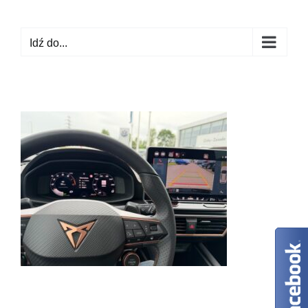
Przejdź
do
Idź do...
zawartości