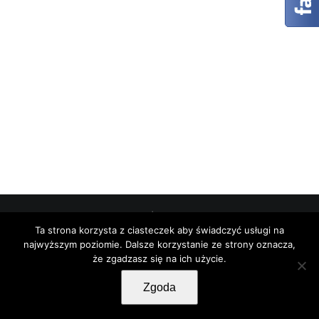
Copyright 2012 - 2023 |
Avada Website Builder
by
Ta strona korzysta z ciasteczek aby świadczyć usługi na
ThemeFusion
| All Rights Reserved | Powered by
najwyższym poziomie. Dalsze korzystanie ze strony oznacza,
WordPress
że zgadzasz się na ich użycie.
Facebook
Twitter
Instagram
Pinterest
Zgoda